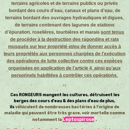
terrains agricoles et de terrains publics ou privés
bordant des cours d’eau, canaux et plans d’eau, de
terrains bordant des ouvrages hydrauliques et digues,
de terrains contenant des lagunes de stations
d’épuration, roselières, tourbières et marais
sont tenus
de procéder à la destruction des ragondins et rats
musqués sur leur propriété et/ou de donner accès à
leurs propriétés aux personnes chargées de l’exécution
des opérations de lutte collective contre ces espèces
organisées en application de l’article 4, ainsi qu’aux
personnels habilitées à contrôler ces opérations
.
<>
Ces RONGEURS mangent les cultures, détruisent les
berges des cours d'eau & des plans d'eau de plus,
ils
véhiculent de nombreuses bactéries à l’origine de
maladie qui peuvent être très grave, voir mortelle comme
eptospirose
"
.
notamment la
L