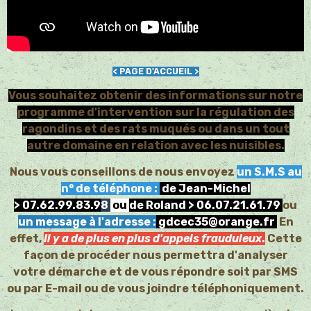
< PAGE D'ACCUEIL >
Vous souhaitez obtenir des informations sur notre
programme d'intervention sur la régulation des
ragondins et des rats muqués ou dans un tout
autre domaine en relation avec les nuisibles.
Nous vous conseillons de nous envoyez
un S.M.S au
n° de téléphone :
de Jean-Michel
>
07
.62.99.83.9
8
ou
de Roland >
06.07.21.61.79
ou
un message à l'adresse :
gdcec35@orange.fr
En
effet,
Il y a de plus en plus d'appels frauduleux
.
Cette
façon de procéder nous permettra d'analyser
votre démarche et de vous répondre soit par SMS
ou par E-mail ou de vous joindre téléphoniquement.