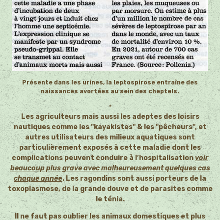
Présente dans les urines, la leptospirose entraîne des
naissances avortées au sein des cheptels.
*
Les agriculteurs mais aussi les adeptes des loisirs
nautiques comme les "kayakistes" & les "pêcheurs", et
autres utilisateurs des milieux aquatiques sont
particulièrement exposés à cette maladie dont les
complications peuvent conduire à l’hospitalisation
voir
bea
ucoup plus grave avec malheureusement quelques cas
chaque anné
e
. Les ragondins sont aussi porteurs de la
toxoplasmose, de la grande douve et de parasites comme
le ténia.
Il ne faut pas oublier les animaux domestiques et plus