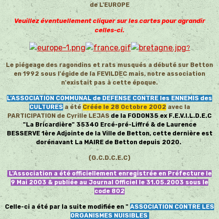
de L'EUROPE
Veuillez éventuellement cliquer sur les cartes pour agrandir
celles-ci.
?
Le piégeage des ragondins et rats musqués a débuté sur Betton
en 1992 sous l'égide de la FEVILDEC mais, notre association
n'existait pas à cette époque.
L'ASSOCIATION COMMUNAL de DEFENSE CONTRE les ENNEMIS des
CULTURES
a été
Créée le 28 Octobre 2002
avec la
PARTICIPATION de Cyrille LEJAS
de la FGDON35 ex
F.E.V.I.L.D.E.C
"La Bricardière" 35340 Ercé-pré-Liffré & de Laurence
BESSERVE 1ère Adjointe de la Ville de Betton, cette dernière est
dorénavant La MAIRE de Betton depuis 2020.
(G.C.D.C.E.C)
L'Association a été officiellement enregistrée en Préfecture le
9 Mai 2003 & publiée au
Journal Officiel le 31.05.2003 sous le
code 802
Celle-ci a été par la suite modifiée en
"
ASSOCIATION CONTRE LES
ORGANISMES NUISIBLES