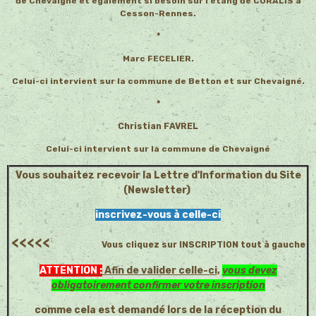
de Chevaigné et également si besoin sur l'étang de CORALIS à
Cesson-Rennes.
*
Marc FECELIER.
Celui-ci intervient sur la commune de Betton et sur Chevaigné.
*
Christian FAVREL
Celui-ci intervient sur la commune de Chevaigné
Vous souhaitez recevoir la Lettre d'Information du Site
(Newsletter)
inscrivez-vous à celle-ci
<<<<<
Vous cliquez sur INSCRIPTION tout à gauche
ATTENTION :
Afin de valider celle-ci
,
vous devez
obligatoirement confirmer votre inscription
comme cela est demandé lors de la réception du