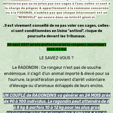
détériorez pas ou ne jetez pas ces cages à l'eau, celles-ci sont à
la charge du piégeur & appartiennent à la commune concernée
ou à la FGDON35, n'oubliez pas que chaque intervenant est un
"BENEVOLE" qui oeuvre dans un intérêt général.
. Il est vivement conseillé de ne pas voler ces cages, celles-
ci sont conditionnées en Usine "antivol", risque de
poursuite devant les tribunaux.
30 aout 2017 arrete prefectoral lutte rongeurs aquatique 1
(665.43 Ko)
LE SAVIEZ-VOUS ?
Le RAGONDIN : Ce rongeur n'est pas de souche
endémique, il s'agit d'un animal importé & élevé pour sa
fourrure, la prolifération provient d'arrêt volontaire
d'élevage ou d'animaux échappés de leurs enclos.
UN COUPLE de RAGONDINS va générer en 24 MOIS près
de 90 à 100 individus. Le ragondin peut atteindre de 6
à 8 kg & parfois 10 à 12 kg pour les plus gros