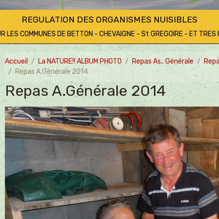
REGULATION DES ORGANISMES NUISIBLES
UR LES COMMUNES DE BETTON - CHEVAIGNE - St GREGOIRE - ET TRE
Accueil
La NATURE!! ALBUM PHOTO
Repas As.. Générale
Repa
Repas A.Générale 2014
Repas A.Générale 2014
T""