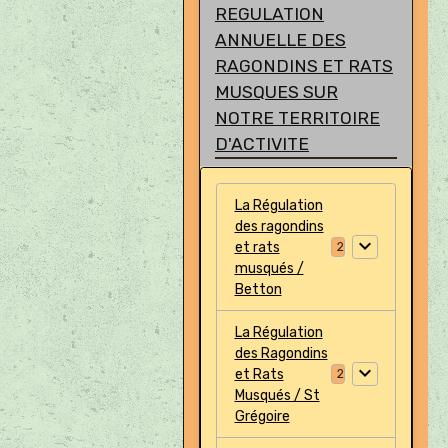
REGULATION
ANNUELLE DES
RAGONDINS ET RATS
MUSQUES SUR
NOTRE TERRITOIRE
D'ACTIVITE
La Régulation
des ragondins
et rats
2
musqués /
Betton
La Régulation
des Ragondins
et Rats
2
Musqués / St
Grégoire