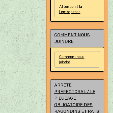
Attention à la
Leptospirose
COMMENT NOUS
JOINDRE
Comment nous
joindre
ARRÊTE
PREFECTORAL / LE
PIEGEAGE
OBLIGATOIRE DES
RAGONDINS ET RATS