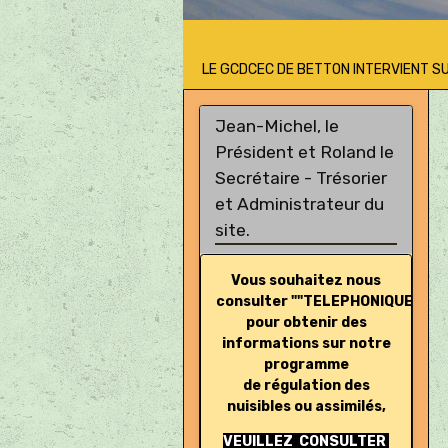
LE GCDCEC DE BETTON INTERVIENT S
Jean-Michel, le
Président et Roland le
Secrétaire - Trésorier
et Administrateur du
site.
Vous souhaitez nous
consulter ""TELEPHONIQUEMEN
pour obtenir des
informations sur notre
programme
de régulation des
nuisibles ou assimilés,
VEUILLEZ CONSULTER